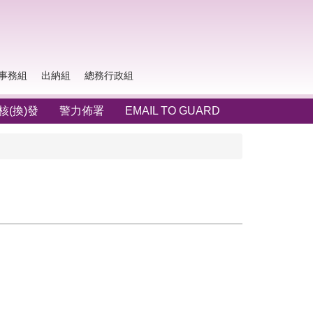
事務組
出納組
總務行政組
(換)發
警力佈署
EMAIL TO GUARD