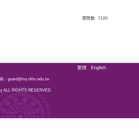
瀏覽數:
7195
繁體
English
d@my.nthu.edu.tw
ty ALL RIGHTS RESERVED